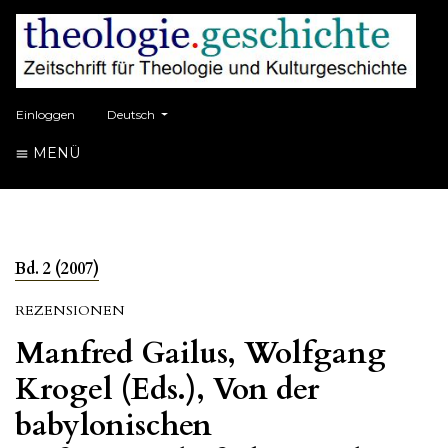
##plugins.themes.healthSciences.language.toggle##
Einloggen
Deutsch
MENÜ
Bd. 2 (2007)
REZENSIONEN
Manfred Gailus, Wolfgang
Krogel (Eds.), Von der
babylonischen