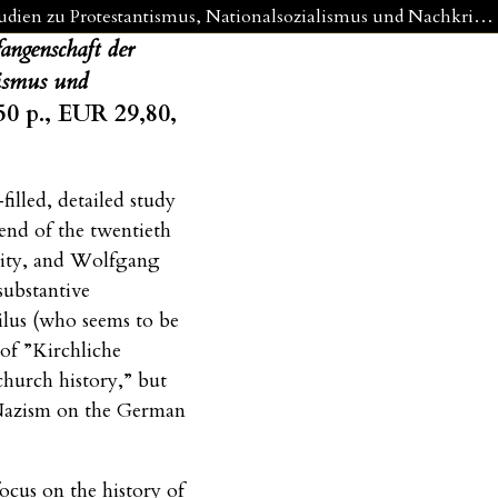
Manfred Gailus, Wolfgang Krogel (Eds.), Von der babylonischen Gefangenschaft der Kirche im Nationalen: Regionalstudien zu Protestantismus, Nationalsozialismus und Nachkriegsgeschichte 1930 bis 2000