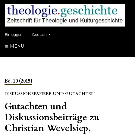
##plugins.themes.healthSciences.language.toggle##
Einloggen
Deutsch
MENÜ
Bd. 10 (2015)
DISKUSSIONSPAPIERE UND GUTACHTEN
Gutachten und
Diskussionsbeiträge zu
Christian Wevelsiep,