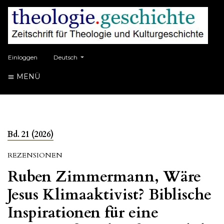
##plugins.themes.healthSciences.language.toggle##
Einloggen
Deutsch
MENÜ
Bd. 21 (2026)
REZENSIONEN
Ruben Zimmermann, Wäre
Jesus Klimaaktivist? Biblische
Inspirationen für eine