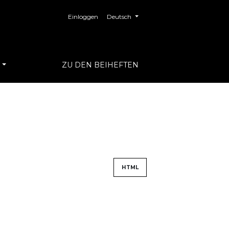
##plugins.themes.healthSciences.langua
Einloggen
Deutsch
S
ZU DEN BEIHEFTEN
HTML