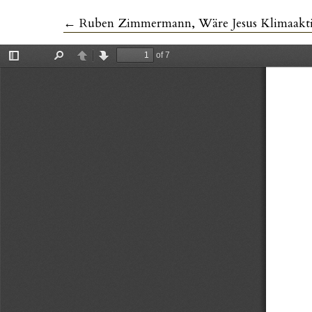
Zu Artikeldetails zurückkehren
←
Ruben Zimmermann, Wäre Jesus Klimaaktivis