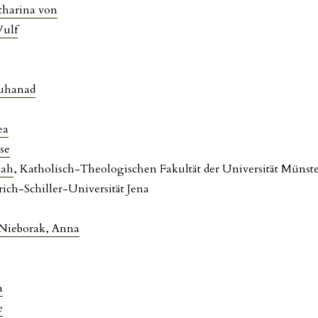
tharina von
Wulf
uhanad
ea
se
jah
, Katholisch-Theologischen Fakultät der Universität Münst
drich-Schiller-Universität Jena
ieborak, Anna
a
e