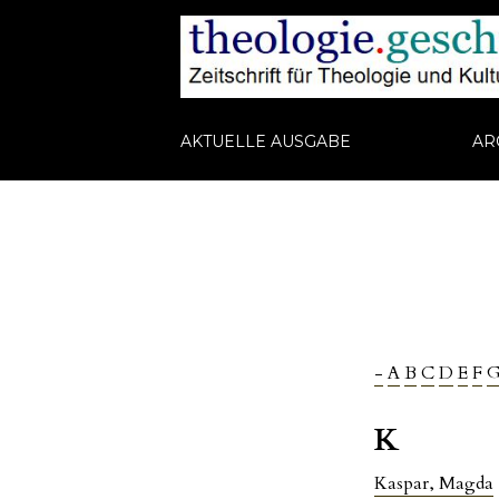
AKTUELLE AUSGABE
AR
-
A
B
C
D
E
F
K
Kaspar, Magda