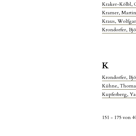
Kraker-Kölbl, 
Kramer, Marti
Kraus, Wolfga
Krondorfer, Bj
K
Krondorfer, Bjö
Kühne, Thoma
Kupferberg, Ya
151 - 175 von 