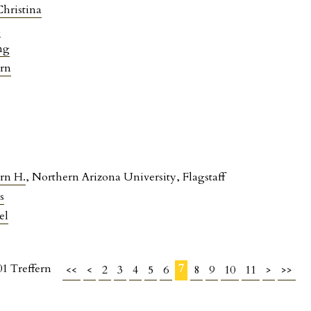
Christina
n
ng
örn
rn H.
, Northern Arizona University, Flagstaff
s
el
401 Treffern
7
<<
<
2
3
4
5
6
8
9
10
11
>
>>