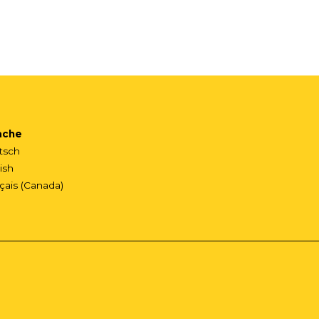
ache
tsch
ish
çais (Canada)