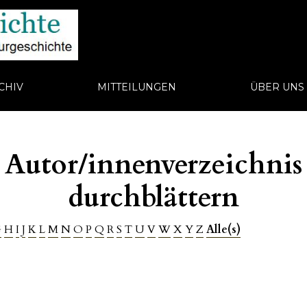
CHIV
MITTEILUNGEN
ÜBER UN
Autor/innenverzeichnis
durchblättern
G
H
I
J
K
L
M
N
O
P
Q
R
S
T
U
V
W
X
Y
Z
Alle(s)