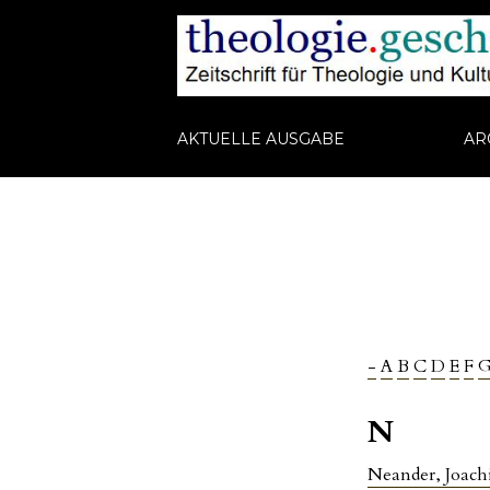
AKTUELLE AUSGABE
AR
-
A
B
C
D
E
F
N
Neander, Joac