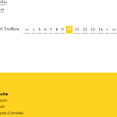
ilas
as
401 Treffern
10
<<
<
5
6
7
8
9
11
12
13
14
>
>>
ache
tsch
ish
çais (Canada)