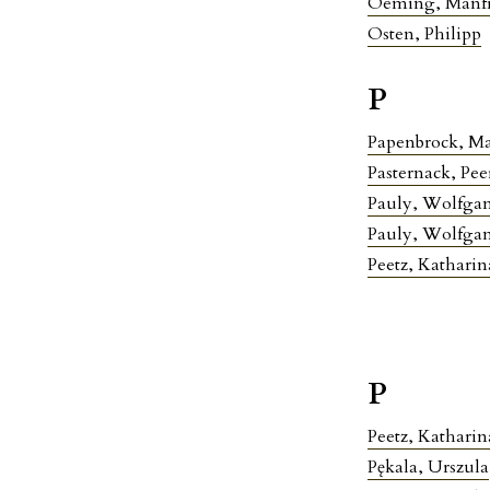
Oeming, Manf
Osten, Philipp
P
Papenbrock, Ma
Pasternack, Pee
Pauly, Wolfga
Pauly, Wolfga
Peetz, Katharin
P
Peetz, Katharin
Pękala, Urszula