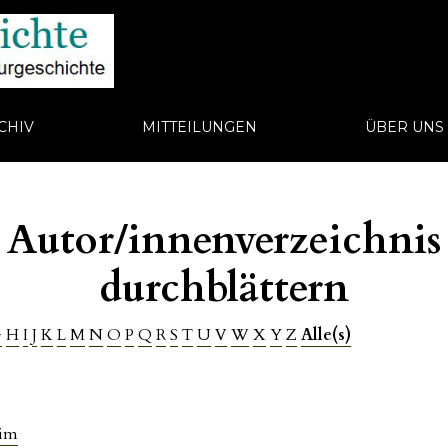
CHIV
MITTEILUNGEN
ÜBER UN
Autor/innenverzeichnis
durchblättern
G
H
I
J
K
L
M
N
O
P
Q
R
S
T
U
V
W
X
Y
Z
Alle(s)
him