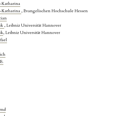
-Katharina
-Katharina
, Evangelischen Hochschule Hessen
tian
ik
, Leibniz Universität Hannover
ik
, Leibniz Universität Hannover
fael
ich
E.
rnd