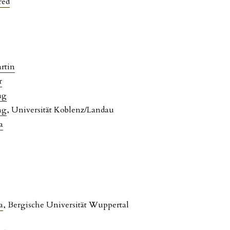
red
rtin
r
ng
ng
, Universität Koblenz/Landau
a
a
, Bergische Universität Wuppertal