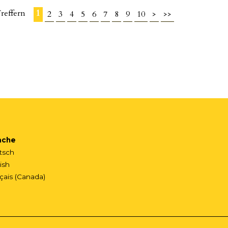
 Treffern
1
2
3
4
5
6
7
8
9
10
>
>>
ache
tsch
ish
çais (Canada)