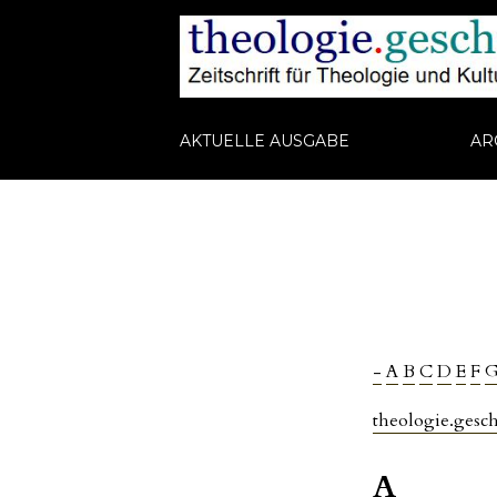
AKTUELLE AUSGABE
AR
-
A
B
C
D
E
F
theologie.gesch
A