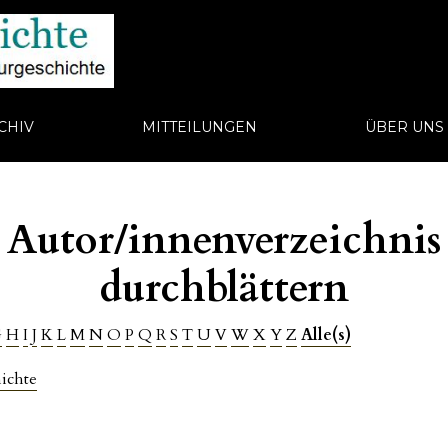
CHIV
MITTEILUNGEN
ÜBER UN
Autor/innenverzeichnis
durchblättern
G
H
I
J
K
L
M
N
O
P
Q
R
S
T
U
V
W
X
Y
Z
Alle(s)
ichte