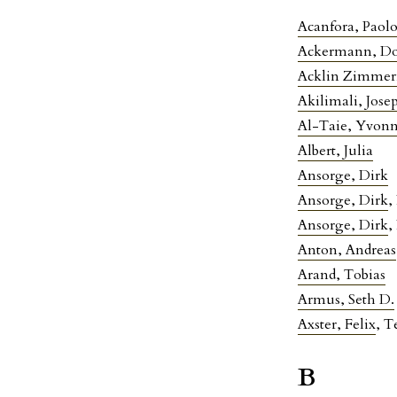
Acanfora, Paol
Ackermann, D
Acklin Zimmer
Akilimali, Jose
Al-Taie, Yvon
Albert, Julia
Ansorge, Dirk
Ansorge, Dirk
,
Ansorge, Dirk
,
Anton, Andreas
Arand, Tobias
Armus, Seth D.
Axster, Felix
, T
B