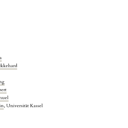
a
Ekkehard
ng
ert
nuel
in
, Universität Kassel