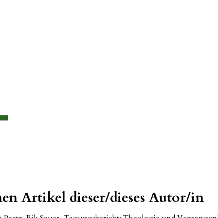
en Artikel dieser/dieses Autor/in
a Peetz, Rik Sauer,
Tagungsbericht: Theologie und Vergangenh