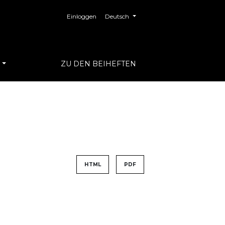
##plugins.themes.healthSciences.langua
Einloggen
Deutsch
S
ZU DEN BEIHEFTEN
HTML
PDF