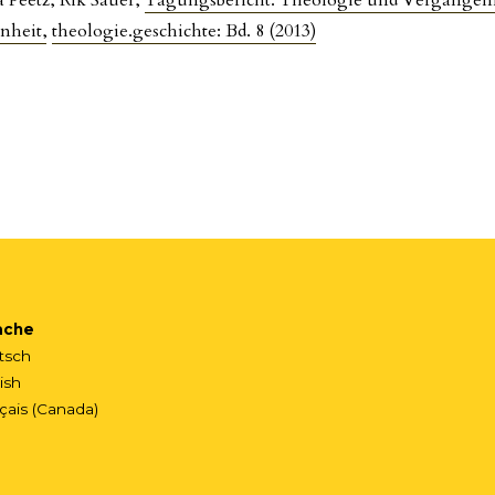
enheit
,
theologie.geschichte: Bd. 8 (2013)
ache
tsch
ish
çais (Canada)