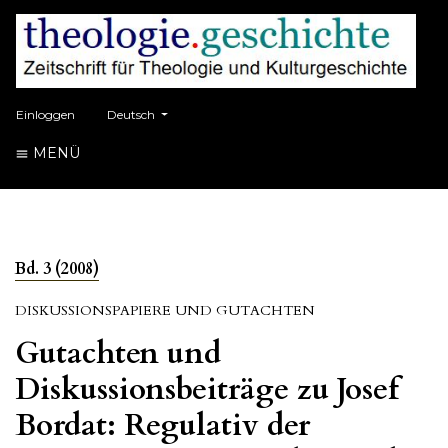
##plugins.themes.healthSciences.language.toggle##
Einloggen
Deutsch
MENÜ
Bd. 3 (2008)
DISKUSSIONSPAPIERE UND GUTACHTEN
Gutachten und
Diskussionsbeiträge zu Josef
Bordat: Regulativ der