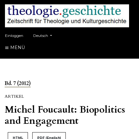
##plugins.themes.healthSciences.language.toggle##
Einloggen
Deutsch
MENÜ
Bd. 7 (2012)
ARTIKEL
Michel Foucault: Biopolitics
and Engagement
HTML
PDF (English)