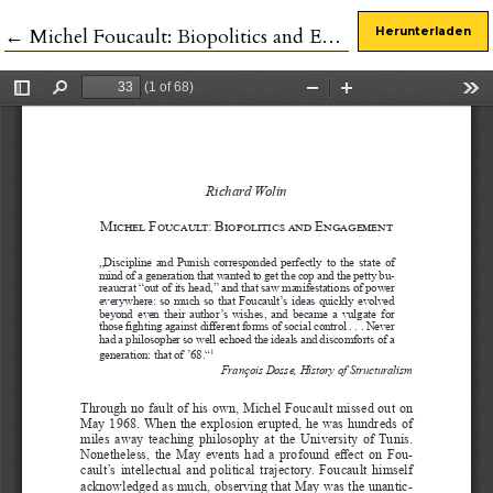
Zu Artikeldetails zurückkehren
←
Michel Foucault: Biopolitics and Engagement
Herunterladen