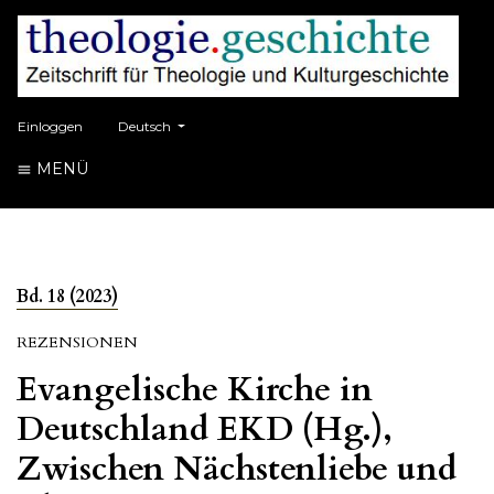
##plugins.themes.healthSciences.language.toggle##
Einloggen
Deutsch
MENÜ
Bd. 18 (2023)
REZENSIONEN
Evangelische Kirche in
Deutschland EKD (Hg.),
Zwischen Nächstenliebe und