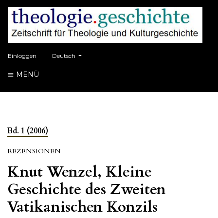
##plugins.themes.healthSciences.language.toggle##
Einloggen
Deutsch
MENÜ
Bd. 1 (2006)
REZENSIONEN
Knut Wenzel, Kleine
Geschichte des Zweiten
Vatikanischen Konzils