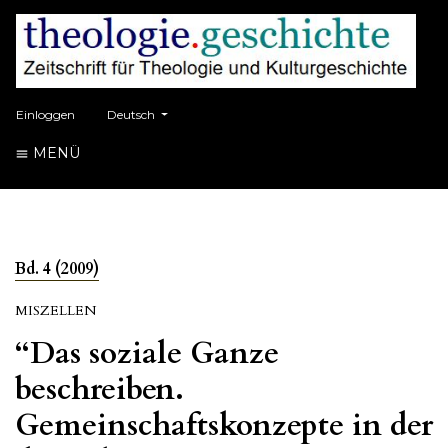
##plugins.themes.healthSciences.language.toggle##
Einloggen
Deutsch
MENÜ
Bd. 4 (2009)
MISZELLEN
“Das soziale Ganze
beschreiben.
Gemeinschaftskonzepte in der