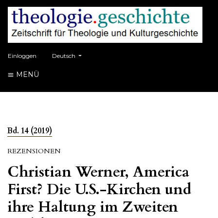
##plugins.themes.healthSciences.language.toggle##
Einloggen
Deutsch
MENÜ
Bd. 14 (2019)
REZENSIONEN
Christian Werner, America
First? Die U.S.-Kirchen und
ihre Haltung im Zweiten