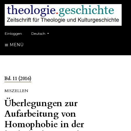
##plugins.themes.healthSciences.language.toggle##
Einloggen
Deutsch
MENÜ
Bd. 11 (2016)
MISZELLEN
Überlegungen zur
Aufarbeitung von
Homophobie in der