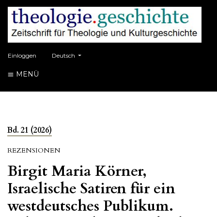
##plugins.themes.healthSciences.language.toggle##
Einloggen
Deutsch
MENÜ
Bd. 21 (2026)
REZENSIONEN
Birgit Maria Körner,
Israelische Satiren für ein
westdeutsches Publikum.