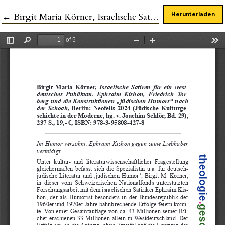
Zu Artikeldetails zurückkehren
←
Birgit Maria Körner, Israelische Satiren für ein westdeutsches Publikum. Ephraim Kishon, Friedrich Torberg und die Konstruktionen „jüdischen Humors“ nach der Schoah
Herunterladen