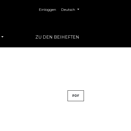
##plugins.themes.healthSciences.langua
Einloggen
Deutsch
S
ZU DEN BEIHEFTEN
PDF