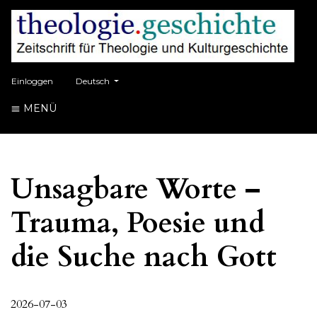
##plugins.themes.healthSciences.language.toggle##
Einloggen
Deutsch
MENÜ
Unsagbare Worte –
Trauma, Poesie und
die Suche nach Gott
2026-07-03