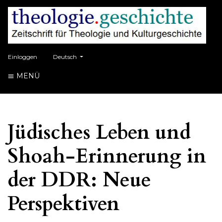
##plugins.themes.healthSciences.language.toggle##
Einloggen
Deutsch
MENÜ
Jüdisches Leben und
Shoah-Erinnerung in
der DDR: Neue
Perspektiven