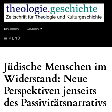
##plugins.themes.healthSciences.language.toggle##
Einloggen
Deutsch
MENÜ
Jüdische Menschen im
Widerstand: Neue
Perspektiven jenseits
des Passivitätsnarrativs