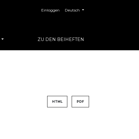
##plugins.themes.healthSciences.langua
Einloggen
Deutsch
S
ZU DEN BEIHEFTEN
HTML
PDF