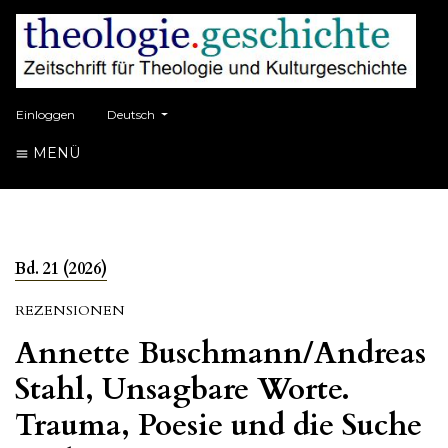
##plugins.themes.healthSciences.language.toggle##
Einloggen
Deutsch
MENÜ
Bd. 21 (2026)
REZENSIONEN
Annette Buschmann/Andreas
Stahl, Unsagbare Worte.
Trauma, Poesie und die Suche