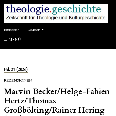
##plugins.themes.healthSciences.language.toggle##
Einloggen
Deutsch
MENÜ
Bd. 21 (2026)
REZENSIONEN
Marvin Becker/Helge-Fabien
Hertz/Thomas
Großbölting/Rainer Hering