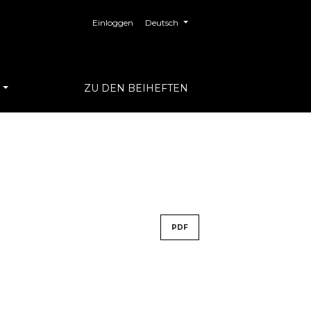
##plugins.themes.healthSciences.langua
Einloggen
Deutsch
S
ZU DEN BEIHEFTEN
PDF