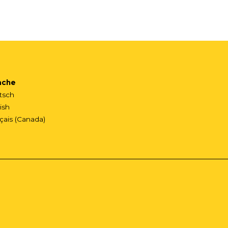
ache
tsch
ish
çais (Canada)