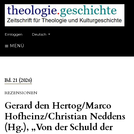
##plugins.themes.healthSciences.language.toggle##
Einloggen
Deutsch
MENÜ
Bd. 21 (2026)
REZENSIONEN
Gerard den Hertog/Marco
Hofheinz/Christian Neddens
(Hg.), „Von der Schuld der