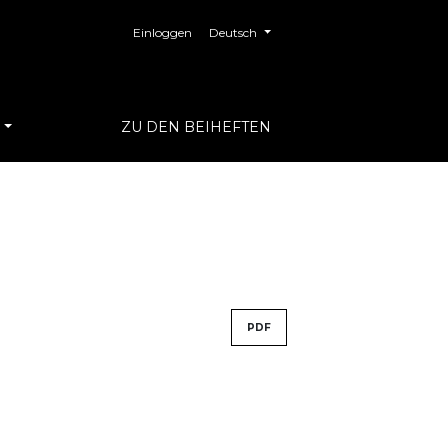
##plugins.themes.healthSciences.langua
Einloggen
Deutsch
S
ZU DEN BEIHEFTEN
PDF