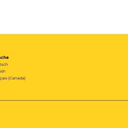
ache
tsch
ish
çais (Canada)