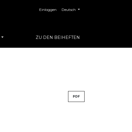
##plugins.themes.healthSciences.langua
Einloggen
Deutsch
S
ZU DEN BEIHEFTEN
PDF