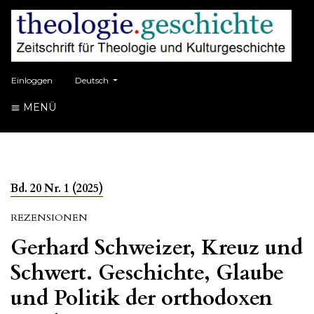
##plugins.themes.healthSciences.language.toggle##
Einloggen
Deutsch
MENÜ
Bd. 20 Nr. 1 (2025)
REZENSIONEN
Gerhard Schweizer, Kreuz und
Schwert. Geschichte, Glaube
und Politik der orthodoxen