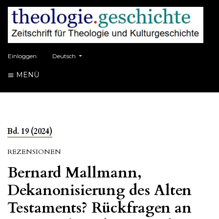
##plugins.themes.healthSciences.language.toggle##
Einloggen
Deutsch
MENÜ
Bd. 19 (2024)
REZENSIONEN
Bernard Mallmann,
Dekanonisierung des Alten
Testaments? Rückfragen an