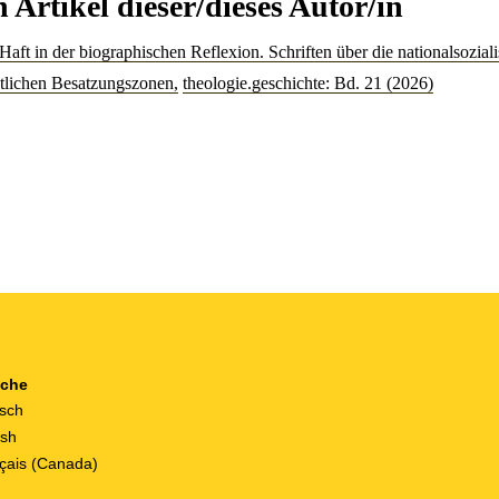
 Artikel dieser/dieses Autor/in
aft in der biographischen Reflexion. Schriften über die nationalsozia
estlichen Besatzungszonen
,
theologie.geschichte: Bd. 21 (2026)
ache
sch
ish
çais (Canada)