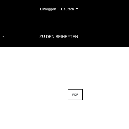
##plugins.themes.healthSciences.languag
Einloggen
Deutsch
S
ZU DEN BEIHEFTEN
PDF