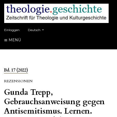
##plugins.themes.healthSciences.language.toggle##
Einloggen
Deutsch
MENÜ
Bd. 17 (2022)
REZENSIONEN
Gunda Trepp,
Gebrauchsanweisung gegen
Antisemitismus. Lernen.