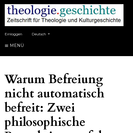
##plugins.themes.healthSciences.language.toggle##
Einloggen
Deutsch
MENÜ
Warum Befreiung
nicht automatisch
befreit: Zwei
philosophische