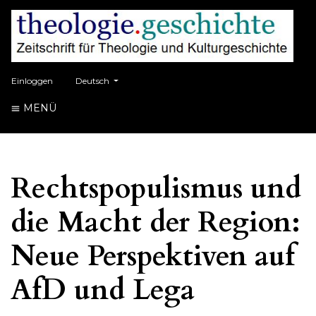
##plugins.themes.healthSciences.language.toggle##
Einloggen
Deutsch
MENÜ
Rechtspopulismus und
die Macht der Region:
Neue Perspektiven auf
AfD und Lega