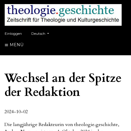
##plugins.themes.healthSciences.language.toggle##
Einloggen
Deutsch
MENÜ
Wechsel an der Spitze
der Redaktion
2024-10-02
Die langjährige Redakteurin von theologie.geschichte,