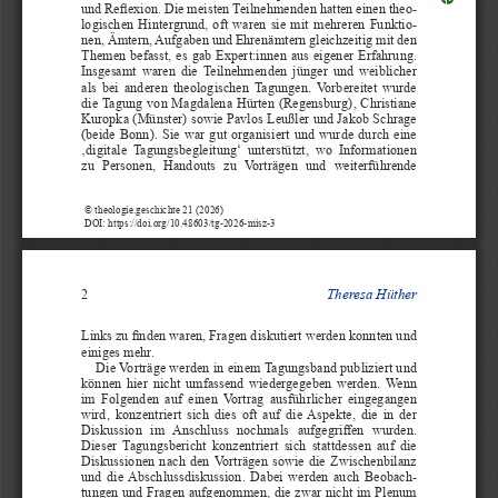
und Reflexion. Die meisten Teilnehmenden hatten einen theo
-
logischen Hintergrund, oft waren sie mit mehreren Funktio
-
nen, Ämtern, Aufgaben und Ehrenämtern gleichzeitig mit den 
Themen befasst, es gab Expert:innen aus eigener Erfahrung. 
Insgesamt waren die Teilnehmenden jünger und weiblicher 
als bei anderen theologischen Tagungen. Vorbereitet wurde 
die Tagung von Magdalena Hürten (Regensburg), Christiane 
Kuropka (Münster) sowie Pavlos Leußler und Jakob Schrage 
(beide Bonn). Sie war gut organisiert und wurde durch eine 
‚digitale Tagungsbegleitung‘  unterstützt,  wo  Informationen 
zu  Personen,  Handouts  zu  Vorträgen  und  weiterführende 
© theologie.geschichte 21 (2026)
DOI: https://doi.org/10.48603/tg-2026-misz-3
Theresa Hüther
2
Links zu finden waren, Fragen diskutiert werden konnten und 
einiges mehr.
Die Vorträge werden in einem Tagungsband publiziert und 
können hier nicht umfassend wiedergegeben werden. Wenn 
im Folgenden auf einen Vortrag ausführlicher eingegangen 
wird, konzentriert sich dies oft auf die Aspekte, die in der 
Diskussion  im  Anschluss  nochmals  aufgegriffen  wurden. 
Dieser Tagungsbericht konzentriert sich stattdessen auf die 
Diskussionen nach den Vorträgen sowie die Zwischenbilanz 
und die Abschlussdiskussion. Dabei werden auch Beobach
-
tungen und Fragen aufgenommen, die zwar nicht im Plenum 