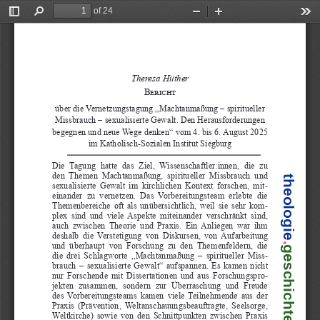
of 24
Toggle
Find
Zoom
Zoom
Too
Sidebar
Out
In
Theresa Hüther
Bericht 
über die Vernetzungstagung „Machtanmaßung – spiritueller 
Missbrauch – sexualisierte Gewalt. Den Herausforderungen 
begegnen und neue Wege denken“ vom 4. bis 6. August 2025 
im Katholisch-Sozialen Institut Siegburg
Die  Tagung  hatte  das  Ziel,  Wissenschaftler:innen,  die  zu 
den Themen  Machtanmaßung,  spiritueller  Missbrauch  und 
theologie
sexualisierte Gewalt im kirchlichen Kontext forschen, mit
-
einander  zu  vernetzen.  Das  Vorbereitungsteam  erlebte  die 
Themenbereiche oft als unübersichtlich, weil sie sehr kom
-
plex sind und viele Aspekte miteinander verschränkt sind, 
auch zwischen Theorie und Praxis. Ein Anliegen war ihm 
deshalb die Verstetigung von Diskursen, von Aufarbeitung 
und  überhaupt  von  Forschung  zu  den  Themenfeldern,  die 
.
geschichte
die drei Schlagworte „Machtanmaßung – spiritueller Miss
-
brauch – sexualisierte Gewalt“ aufspannen. Es kamen nicht 
nur Forschende mit Dissertationen und aus Forschungspro
-
jekten  zusammen,  sondern  zur  Überraschung  und  Freude 
des Vorbereitungsteams kamen viele Teilnehmende aus der 
Praxis (Prävention, Weltanschauungsbeauftragte, Seelsorge, 
Weltkirche) sowie von den Schnittpunkten zwischen Praxis 