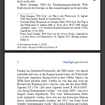
doch nicht statt.
Hatte  Goergen  2009  die  Vernehmungsprotokolle  Willi 
Grafs durch die Gestapo in den Anmerkungen noch nach dem 
Peter Goergen, 
Willi  Graf  -  ein  Weg  in  den  Widerstand
, St. Ingbert 
1
2009 (Geschichte, Politik & Gesellschaft 11).
Christine Hikel, Rezension zu Goergen, Peter: Willi Graf. Ein Weg in 
2
den Widerstand, St. Ingbert 2009, in: 
H-Soz-Kult
, 09.07.2009. Online 
verfügbar  unter: 
www.hsozkult.de/publicationreview/id/reb-12920
,
Zugriff am :23.04.2026.
Franz Josef Schäfer, 
Willi  Graf  und  der  Graue  Orden.  Jugendliche  
3
zwischen  Kreuz  und  Hakenkreuz
, St. Ingbert 2017 (Röhrig Lebens
-
bilder 3).
© theologie.geschichte 21 (2026)
DOI: https://doi.org/10.48603/tg-2026-rez-20
theologie
.
geschichte
2
Fundort im Zentralen Parteiarchiv der SED zitiert, was darauf 
schließen ließ, dass er die Kopien benutzt hatte, die Willi Grafs 
Schwester Anneliese Knoop-Graf in den 1980er Jahren von 
DDR-Seite erhalten hatte, werden sie von ihm nun zwar im 
Bestand des Bundesarchivs verortet, aber mit der alten DDR-
Signatur NJ 1704.
 Die neue Signatur lautet R 3018/18407. 
4
Aus diesen Dokumenten werden – wie schon 2009 – nur zwei 
längere  Zitate  abgedruckt.  Wie  viele  Informationen  dabei 
nicht mitgeteilt werden, lässt sich aus der kritischen Edition 
dieses Quellenbestandes ersehen, die 2012 von Franz Josef 
Schäfer vorgenommen wurde.
 Dass diese Edition inzwischen 
5