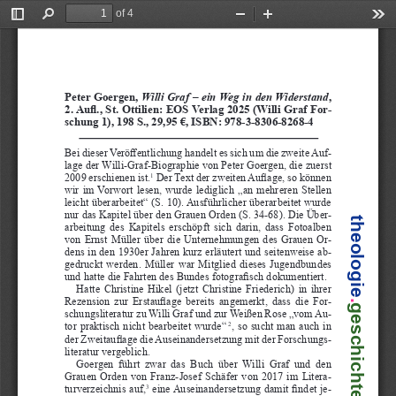
of 4
Toggle
Find
Zoom
Zoom
Too
Sidebar
Out
In
Peter Goergen, 
Willi Graf – ein Weg in den Widerstand
, 
2. Aufl., St. Ottilien: EOS Verlag 2025 (Willi Graf For
-
schung 1), 198 S., 29,95 €, ISBN: 978-3-8306-8268-4
Bei dieser Veröffentlichung handelt es sich um die zweite Auf
-
lage der Willi-Graf-Biographie von Peter Goergen, die zuerst 
2009 erschienen ist.
 Der Text der zweiten Auflage, so können 
1
wir im Vorwort lesen, wurde lediglich „an mehreren Stellen 
leicht überarbeitet“ (S. 10). Ausführlicher überarbeitet wurde 
nur das Kapitel über den Grauen Orden (S. 34-68). Die Über
-
theologie
arbeitung des Kapitels erschöpft sich darin, dass Fotoalben 
von Ernst Müller über die Unternehmungen des Grauen Or
-
dens in den 1930er Jahren kurz erläutert und seitenweise ab
-
gedruckt werden. Müller war Mitglied dieses Jugendbundes 
und hatte die Fahrten des Bundes fotografisch dokumentiert.
Hatte Christine Hikel (jetzt Christine Friederich) in ihrer 
Rezension zur Erstauflage bereits angemerkt, dass die For
-
.
geschichte
schungsliteratur zu Willi Graf und zur Weißen Rose „vom Au
-
tor praktisch nicht bearbeitet wurde“
, so sucht man auch in 
2
der Zweitauflage die Auseinandersetzung mit der Forschungs
-
literatur vergeblich. 
Goergen führt zwar das Buch über Willi Graf und den 
Grauen Orden von Franz-Josef Schäfer von 2017 im Litera
-
turverzeichnis auf,
 eine Auseinandersetzung damit findet je
-
3