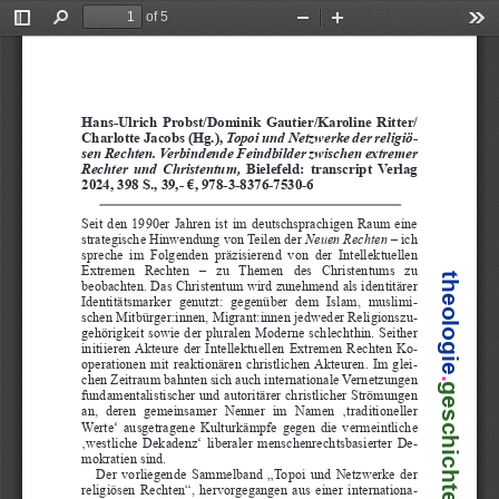
of 5
Toggle
Find
Zoom
Zoom
Too
Sidebar
Out
In
Hans-Ulrich  Probst/Dominik  Gautier/Karoline  Ritter/
Charlotte Jacobs (Hg.),
 Topoi und Netzwerke der religiö
-
sen Rechten. Verbindende Feindbilder zwischen extremer 
Rechter  und  Christentum,  
Bielefeld:  transcript  Verlag  
2024, 398 S., 39,- €, 978-3-8376-7530-6
Seit  den  1990er  Jahren  ist  im  deutschsprachigen  Raum  eine  
strategische Hinwendung von Teilen der 
Neuen Rechten
 – ich 
spreche  im  Folgenden  präzisierend  von  der    
Intellektuellen  
Extremen   Rechten   –   zu   Themen   des   Christentums   zu   
theologie
beobachten. Das Christentum wird zunehmend als  
identitärer 
Identitätsmarker  genutzt:  gegenüber  dem  Islam,  muslimi
-
schen Mitbürger:innen, Migrant:innen jedweder Religionszu
-
gehörigkeit sowie der pluralen Moderne schlechthin. Seither 
initiieren  Akteure  der  Intellektuellen  Extremen  Rechten  Ko
-
operationen  mit  reaktionären  christlichen  Akteuren.  Im  glei
-
chen Zeitraum bahnten sich auch internationale Vernetzungen 
.
geschichte
fundamentalistischer und autoritärer christlicher Strömungen 
an,  deren  gemeinsamer  Nenner  im  Namen  ‚traditioneller  
Werte‘  ausgetragene  Kulturkämpfe  gegen  die  vermeintliche  
‚westliche  Dekadenz‘  liberaler  menschenrechtsbasierter  De
-
mokratien sind.
Der  vorliegende  Sammelband  „Topoi  und  Netzwerke  der  
religiösen  Rechten“,  hervorgegangen  aus  einer  internationa
-