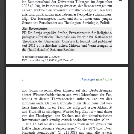
len  Summerschool  der  Universität  Tübingen  im  September  
2023 (S. 20), ist keineswegs der erste, der Beobachtungen zur 
nahezu  weltweit  erstarkenden  christlich-religiösen  Rechten  
interdisziplinär und in internationaler Perspektive zusammen
-
trägt.  Die  Herausgeber:innen  und  Autor:innen  einer  jungen  
Generation Forschender aus Theologien, Soziologie, Politik-
Zur Rezensentin: 
PD Dr. Sonja Angelika Strube, Privatdozentin für Religions
-
pädagogik/Praktische  Theologie  am  Institut  für  Katholische  
Theologie  der  Universität  Osnabrück,  forscht  und  publiziert  
seit  2011  zu  rechtschristlichen  Milieus  und  Vernetzungen  in  
die (Intellektuelle) Extreme Rechte. 
© theologie.geschichte 21 (2026)
DOI: https://doi.org/10.48603/tg-2026-rez-16
theologie
.
geschichte
2
und  Sozialwissenschaften  können  auf  den  Beobachtungen  
älterer  Wissenschaftler:innen  aus  zwei  Jahrzehnten  der  For
-
schung  in  diesem  Themenbereich  aufbauen  und  tun  dies  
durchaus auch. Dennoch ermöglicht der Band neue und ver
-
tiefte  Einsichten  in  ein  Feld,  das  aufgrund  seiner  Aktualität  
und Fluidität in ständigem Wandel begriffen ist – und daher 
von  den  Theologien,  den  Kirchen  und  den  demokratischen  
Institutionen auch ständig kritisch beobachtet werden sollte.
Die  15  Artikel  des  Sammelbands  fokussieren  jeweils  zur  
Hälfte „Internationale Vernetzungen“ (S. 27-207) bzw. „Ver
-
bindende  Feindbilder“  (2.  211-388)  und  sind  alle  jeweils  