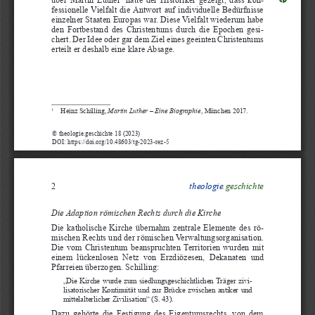
fessionelle  Vielfalt  die  Antwort  auf  individuelle  Bedürfnisse  
einzelner Staaten Europas war. Diese Vielfalt wiederum habe 
den  Fortbestand  des  Christentums  durch  die  Epochen  gesi-
chert. Der Idee oder gar dem Ziel eines geeinten Christentums 
erteilt er deshalb eine klare Absage.
Heinz Schilling, 
Martin Luther – Eine Biographie
, München 2017.
1
© theologie.geschichte 18 (2023)
DOI: https://doi.org/10.48603/tg-2023-rez-5
theologie
.geschichte
2
Die Adaption römischen Rechts durch die Kirche
Die  katholische  Kirche  übernahm  zentrale  Elemente  des  rö-
mischen Rechts und der römischen Verwaltungsorganisation. 
Die  vom  Christentum  beanspruchten  Territorien  wurden  mit  
einem  lückenlosen  Netz  von  Erzdiözesen,  Dekanaten  und  
Pfarreien überzogen. Schilling: 
„Die  Kirche  wurde  zum  siedlungsgeschichtlichen  Träger  zivi
-
lisatorischer  Kontinuität  und  zur  Brücke  zwischen  antiker  und  
mittelalterlicher Zivilisation“ (S. 43). 
Dazu  gehörte  die  Festigung  des  Eigentumsrechts,  von  dem  