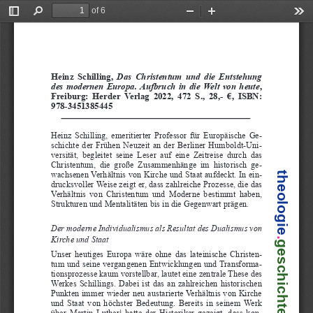
of 6
Toggle
Find
Zoom
Zoom
Too
Sidebar
Out
In
Heinz  Schilling,  
Das  Christentum  und  die  Entstehung  
des  modernen  Europa.  Aufbruch  in  die  Welt  von  heute
, 
Freiburg:  Herder  Verlag  2022,  472  S.,  28,-  €,  ISBN:  
978-3451385445
Heinz  Schilling,  emeritierter  Professor  für  Europäische  Ge-
schichte  der  Frühen  Neuzeit  an  der  Berliner  Humboldt-Uni-
versität,  begleitet  seine  Leser  auf  eine  Zeitreise  durch  das  
Christentum,  die  große  Zusammenhänge  im  historisch  ge-
wachsenen Verhältnis von Kirche und Staat aufdeckt. In ein-
theologie
drucksvoller Weise zeigt er, dass zahlreiche Prozesse, die das 
Verhältnis  von  Christentum  und  Moderne  bestimmt  haben,  
Strukturen und Mentalitäten bis in die Gegenwart prägen.
Der moderne Individualismus als Resultat des Dualismus von 
Kirche und Staat
.geschichte
Unser  heutiges  Europa  wäre  ohne  das  lateinische  Christen-
tum und seine vergangenen Entwicklungen und Transforma-
tionsprozesse kaum vorstellbar, lautet eine zentrale These des 
Werkes  Schillings.  Dabei  ist  das  an  zahlreichen  historischen  
Punkten immer wieder neu austarierte Verhältnis von Kirche 
und  Staat  von  höchster  Bedeutung.  Bereits  in  seinem  Werk  
  hatte  der  Historiker  gezeigt,  dass  kon-
über  Martin  Luther
1