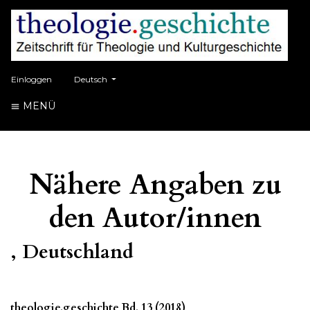
##plugins.themes.healthSciences.language.toggle##
Einloggen
Deutsch
MENÜ
Nähere Angaben zu
den Autor/innen
, Deutschland
theologie.geschichte Bd. 13 (2018)