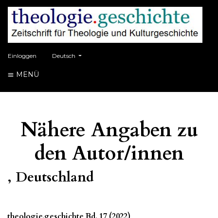
##plugins.themes.healthSciences.language.toggle##
Einloggen
Deutsch
MENÜ
Nähere Angaben zu
den Autor/innen
, Deutschland
theologie.geschichte Bd. 17 (2022)