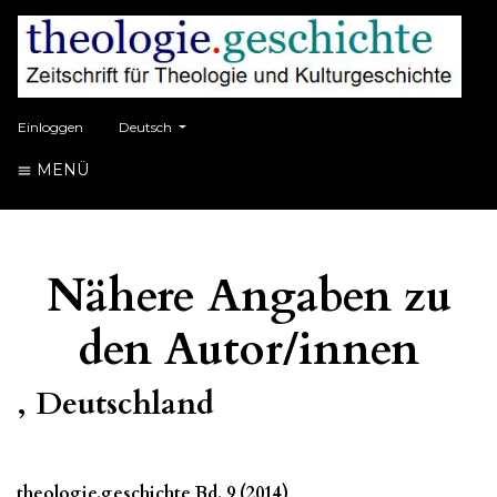
##plugins.themes.healthSciences.language.toggle##
Einloggen
Deutsch
MENÜ
Nähere Angaben zu
den Autor/innen
, Deutschland
theologie.geschichte Bd. 9 (2014)