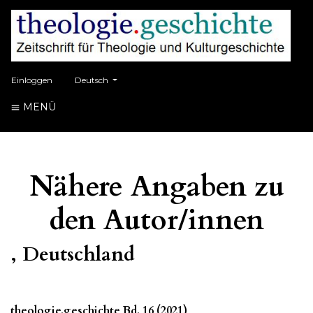
##plugins.themes.healthSciences.language.toggle##
Einloggen
Deutsch
MENÜ
Nähere Angaben zu
den Autor/innen
, Deutschland
theologie.geschichte Bd. 16 (2021)