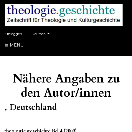
##plugins.themes.healthSciences.language.toggle##
Einloggen
Deutsch
MENÜ
Nähere Angaben zu
den Autor/innen
, Deutschland
theologie.geschichte Bd. 4 (2009)