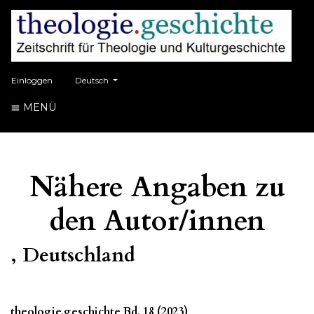
##plugins.themes.healthSciences.language.toggle##
Einloggen
Deutsch
MENÜ
Nähere Angaben zu
den Autor/innen
, Deutschland
theologie.geschichte Bd. 18 (2023)