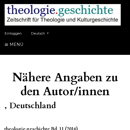
##plugins.themes.healthSciences.language.toggle##
Einloggen
Deutsch
MENÜ
Nähere Angaben zu
den Autor/innen
, Deutschland
theologie.geschichte Bd. 11 (2016)