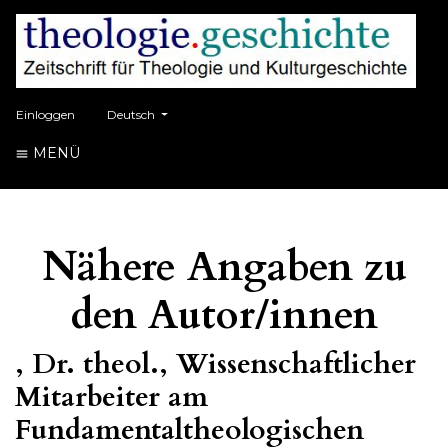
##plugins.themes.healthSciences.language.toggle##
Einloggen
Deutsch
MENÜ
Nähere Angaben zu
den Autor/innen
, Dr. theol., Wissenschaftlicher
Mitarbeiter am
Fundamentaltheologischen